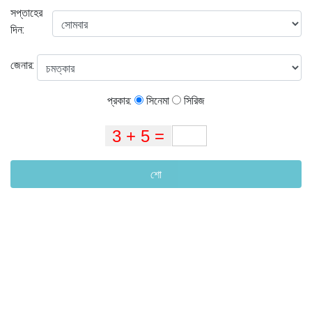
সপ্তাহের
দিন:
জেনার:
প্রকার:
সিনেমা
সিরিজ
শো