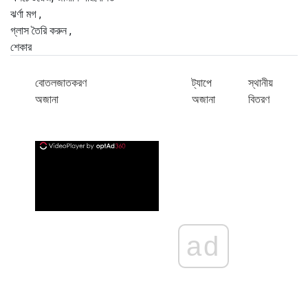
ঝর্ণা মগ ,
গ্লাস তৈরি করুন ,
শেকার
বোতলজাতকরণ
ট্যাপে
স্থানীয়
অজানা
অজানা
বিতরণ
ad
ad