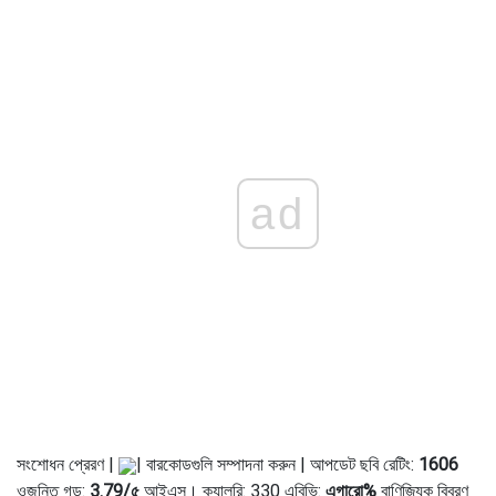
ad
সংশোধন প্রেরণ |
| বারকোডগুলি সম্পাদনা করুন | আপডেট ছবি রেটিং:
1606
ওজনিত গড়:
3.79
/
৫
আইএস। ক্যালরি: 330 এবিভি:
এগারো%
বাণিজ্যিক বিবরণ