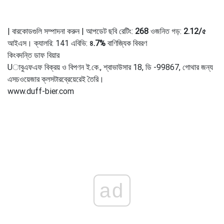
| বারকোডগুলি সম্পাদনা করুন | আপডেট ছবি রেটিং:
268
ওজনিত গড়:
2.12
/
৫
আইএস। ক্যালরি: 141 এবিভি:
৪.7%
বাণিজ্যিক বিবরণ
কিংবদন্তি ডাফ বিয়ার
Uাবুএফএফ বিক্রয় ও বিপণন ই.কে., শ্বাভাউসার 18, ডি -99867, গোথার জন্য
এসচওয়েজার ক্লসটারব্রেয়েরেই তৈরি।
www.duff-bier.com
ad