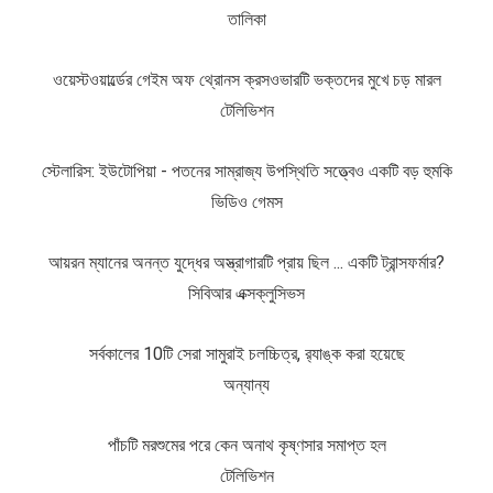
তালিকা
ওয়েস্টওয়ার্ল্ডের গেইম অফ থ্রোনস ক্রসওভারটি ভক্তদের মুখে চড় মারল
টেলিভিশন
স্টেলারিস: ইউটোপিয়া - পতনের সাম্রাজ্য উপস্থিতি সত্ত্বেও একটি বড় হুমকি
ভিডিও গেমস
আয়রন ম্যানের অনন্ত যুদ্ধের অস্ত্রাগারটি প্রায় ছিল ... একটি ট্রান্সফর্মার?
সিবিআর এক্সক্লুসিভস
সর্বকালের 10টি সেরা সামুরাই চলচ্চিত্র, র‍্যাঙ্ক করা হয়েছে
অন্যান্য
পাঁচটি মরশুমের পরে কেন অনাথ কৃষ্ণসার সমাপ্ত হল
টেলিভিশন