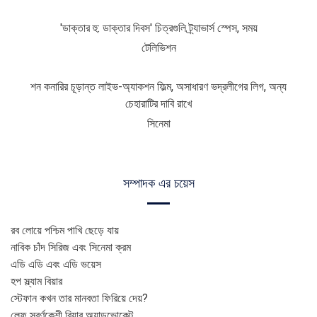
'ডাক্তার হু: ডাক্তার দিবস' চিত্রগুলি ট্র্যাভার্স স্পেস, সময়
টেলিভিশন
শন কনারির চূড়ান্ত লাইভ-অ্যাকশন ফিল্ম, অসাধারণ ভদ্রলীগের লিগ, অন্য
চেহারাটির দাবি রাখে
সিনেমা
সম্পাদক এর চয়েস
রব লোয়ে পশ্চিম পাখি ছেড়ে যায়
নাবিক চাঁদ সিরিজ এবং সিনেমা ক্রম
এডি এডি এবং এডি ভয়েস
হপ স্ল্যাম বিয়ার
স্টেফান কখন তার মানবতা ফিরিয়ে দেয়?
লেফ স্বর্ণকেশী বিয়ার অ্যাডভোকেট