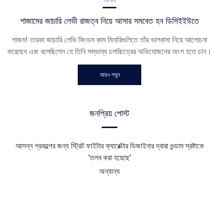
শাজামের জাচারি লেভী রাজত্ব নিয়ে আসার সমবেত হন ডিসিইইউতে
শাজম! তারকা জাচারি লেভি কিংডম কাম মিনারিগুলিতে তাঁর ভালবাসা নিয়ে আলোচনা
করেছেন এবং বলেছিলেন যে তিনি সম্ভাব্য চলচ্চিত্রের অভিযোজনের অংশ হতে চান।
আরও পড়ুন
জনপ্রিয় পোস্ট
আসন্ন প্রকল্পের জন্য স্ট্রিট ফাইটার ক্যারেক্টার ডিজাইনার দ্বারা গুন্ডাম স্রষ্টাকে
'তলব করা হয়েছে'
অন্যান্য