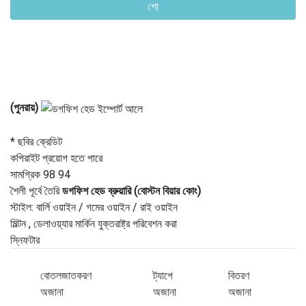
শো
(পুনরায়)
* ছবির ক্রেডিট
কপিরাইট প্রয়োগ হতে পারে
সামগ্রিক 98 94
শৈলী পূর্বে তৈরি
ডগফিশ হেড ব্রুয়ারি (বোস্টন বিয়ার কোং)
স্টাইল: বার্লি ওয়াইন / গমের ওয়াইন / রাই ওয়াইন
মিল্টন , ডেলাওয়্যার মার্কিন যুক্তরাষ্ট্র পরিবেশন করা
স্নিফটার
বোতলজাতকরণ
ট্যাপে
বিতরণ
অজানা
অজানা
অজানা