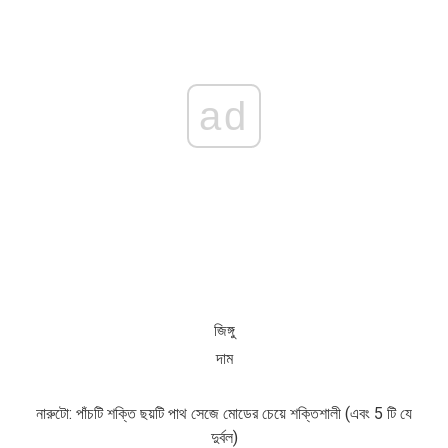
ad
জিঙ্গু
দাম
নারুটো: পাঁচটি শক্তি ছয়টি পাথ সেজে মোডের চেয়ে শক্তিশালী (এবং 5 টি যে
দুর্বল)