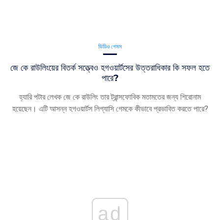
ভিডিও গেমস
জে কে রাউলিংয়ের বিতর্ক সত্ত্বেও হগওয়ার্টসের উত্তরাধিকার কি সফল হতে
পারে?
হ্যারি পটার লেখক জে কে রাউলিং তার ট্রান্সফোবিক মতামতের জন্য শিরোনাম
হয়েছেন। এটি আসন্ন হগওয়ার্টস লিগ্যাসি গেমকে কীভাবে প্রভাবিত করতে পারে?
ad