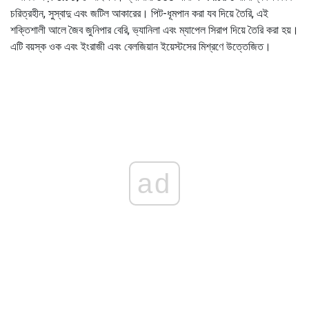
চরিত্রহীন, সুস্বাদু এবং জটিল আকারের। পিট-ধূমপান করা যব দিয়ে তৈরি, এই
শক্তিশালী আলে জৈব জুনিপার বেরি, ভ্যানিলা এবং ম্যাপেল সিরাপ দিয়ে তৈরি করা হয়।
এটি বয়স্ক ওক এবং ইংরাজী এবং বেলজিয়ান ইয়েস্টসের মিশ্রণে উত্তেজিত।
ad