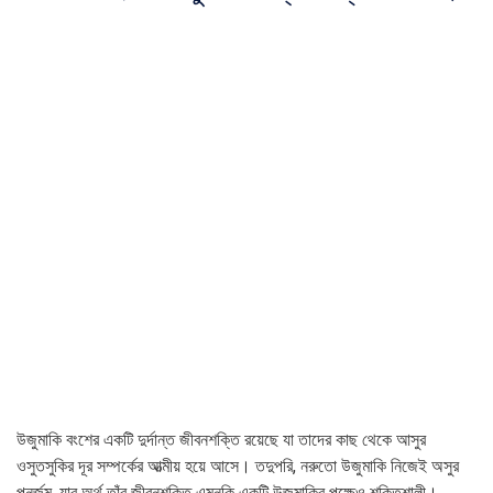
উজুমাকি বংশের একটি দুর্দান্ত জীবনশক্তি রয়েছে যা তাদের কাছ থেকে আসুর
ওসুতসুকির দূর সম্পর্কের আত্মীয় হয়ে আসে। তদুপরি, নরুতো উজুমাকি নিজেই অসুর
পুনর্জন্ম, যার অর্থ তাঁর জীবনশক্তি এমনকি একটি উজুমাকির পক্ষেও শক্তিশালী।