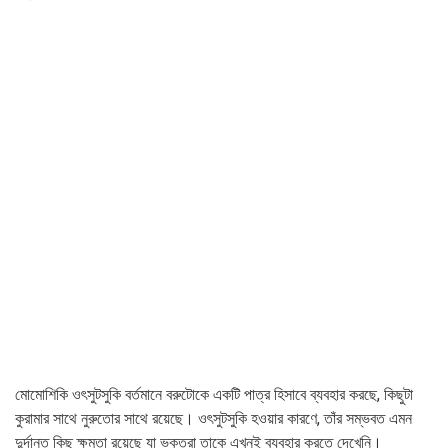
মোমোশিকি ওৎসুটসুকি বর্তমানে বরুটোকে একটি পাত্র হিসাবে ব্যবহার করছে, কিছুটা
কুরামার সাথে নুরুতোর সাথে রয়েছে। ওৎসুটসুকি হওয়ার কারণে, তাঁর সম্ভবত এমন
দুর্দান্ত কিছু ক্ষমতা রয়েছে যা ভক্তরা তাকে এখনই ব্যবহার করতে দেখেনি।