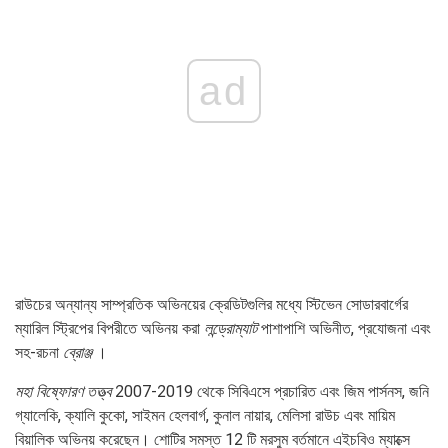
ad
রাউচের অন্যান্য সাম্প্রতিক অভিনয়ের ক্রেডিটগুলির মধ্যে স্টিভেন সোডারবার্গের
ম্যারিল স্ট্রিপের বিপরীতে অভিনয় করা
লন্ড্রোম্যাট
পাশাপাশি অভিনীত, প্রযোজনা এবং
সহ-রচনা
ব্রোঞ্জ
।
মহা বিষ্ফোরণ তত্ত্ব
2007-2019 থেকে সিবিএসে প্রচারিত এবং জিম পার্সনস, জনি
গ্যালেকি, ক্যালি কুকো, সাইমন হেলবার্গ, কুনাল নায়ার, মেলিসা রাউচ এবং মায়িম
বিয়ালিক অভিনয় করেছেন। শোটির সমস্ত 12 টি মরসুম বর্তমানে এইচবিও ম্যাক্সে