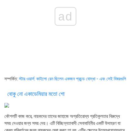
ad
সম্পর্কিত:
স্টার ওয়ার্স: কাইলো রেন ছিলেন একজন প্রচন্ড যোদ্ধা - এবং সেই বিষয়গুলি
বোকু নো একাডেমিয়ার মতো শো
কৌশলটি কাজ করে, নায়কদের তাদের জাহাজে অপ্রতিরোধ্য প্রতিকূলতার বিরুদ্ধে
সময় দেওয়ার জন্য সময় দেয়। এটি বিচ্ছিন্নতাবাদী সেনাবাহিনীর একটি উদাহরণ যা
কেবল পরিবর্তনের জন্য নায়কদের সেবা করত তা নয়, এটির ক্ষেত্রে উল্লেখযোগ্যভাবে