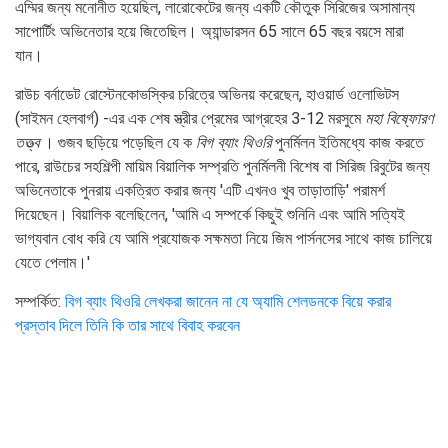
এম্মির জন্য মনোনীত হয়েছিল, লারোকেটের জন্য একটি কৌতুক সিরিজের অসামান্য
সাপোর্টিং অভিনেতার হয়ে জিতেছিল। অ্যান্ডারসন 65 সালে 65 বছর বয়সে মারা
যান।
রাউচ বর্নাডেট রোস্টেনকোভস্কির চরিত্রে অভিনয় করেছেন, হাওয়ার্ড ওলোভিটস
(সাইমন হেলবার্গ) -এর এক শেষ স্ত্রীর প্রেমের আগ্রহের 3-12 মরসুমে
মহা বিষ্ফোরণ
তত্ত্ব
। গুজব ছড়িয়ে পড়েছিল যে ক
বিগ ব্যাং থিওরি
পুনর্মিলন ইতিমধ্যে কাজ করতে
পারে, রাউচের সহশিল্পী মায়িম বিয়ালিক সম্প্রতি পুনর্মিলনী বিশেষ বা সিরিজ রিবুটের জন্য
অভিনেতাকে পুনরায় একত্রিত করার জন্য 'এটি এখনও খুব তাড়াতাড়ি' পরামর্শ
দিয়েছেন। বিয়ালিক বলেছিলেন, 'আমি এ সম্পর্কে কিছুই শুনিনি এবং আমি সত্যিই
ভাগ্যবান বোধ করি যে আমি প্রযোজক সক্ষমতা নিয়ে জিম পার্সনসের সাথে কাজ চালিয়ে
যেতে পেলাম।'
সম্পর্কিত:
বিগ ব্যাং থিওরি লেখকরা জানেন না যে অ্যামি শেলডনকে বিয়ে করার
প্রস্তাব দিলে তিনি কি তার সাথে বিবাহ করবেন