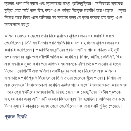
ব্যানার, পাশাপাশি ন্যাসা এবং ম্যালকমের মধ্যে প্রতিদ্বন্দ্বিতা। অলিভারের স্ল্যাডের
মুক্তি এতো স্মার্ট পছন্দ ছিল, কারণ এখন পর্যন্ত মিরাকুরু জরাজীর্ণ হয়ে পড়েছে। স্লেড
নিজের কাছে ফিরে এসে অলিভার সহ সকলের জন্য যে ব্যথা করেছে তার জন্য এখন
আফসোসে ভরপুর।
অলিভার স্লেডের ছেলের তথ্য নিয়ে স্ল্যাডের মুক্তির জন্য দর কষাকষি করতে
পেরেছিলেন। তিনি স্বাধীনতার প্রতিশ্রুতি দিয়ে ডিগার হার্কনেস মুক্তির জন্য দর
কষাকষি করেছিলেন। প্রমথিউসের বন্দীদের প্রথম দলটি না পাওয়া পর্যন্ত এই সুখী-
তত্পর সম্ভাব্য ব্যান্ডগুলি দ্বীপটি অতিক্রম করেছিল। ডিগল, কার্টিস, ফেলিলিটি, থিয়া
এবং সমথাকে মুক্ত করার পরে অলিভার ম্যালকমকে দ্বীপ থেকে পালানোর দায়িত্বে
নিলেন। ফেলিসিটি এবং অলিভার একটি চুম্বন ভাগ করে নিয়েছিল এবং অলিভার
সামান্থাকে প্রতিশ্রুতি দিয়েছিল যে তিনি তাদের ছেলেকে খুঁজে পাবেন। ডিগার দল
এবং স্লেডকে বিশ্বাসঘাতকতা করেছিল
হাজির
তাদের সাথে বিশ্বাসঘাতকতা করার জন্য
- তবে প্রোমিথিউসের অপহরণকারী, দিনাহ, রেনে এবং কোয়ান্টিনের দ্বিতীয় গ্রুপকে
সাহায্য করার জন্য এটি একটি ব্যবহার হিসাবে প্রমাণিত হয়েছিল। অলিভার তার কাছে
দিনার ক্যানারি কান্নার নেকলেস পেতে পেরেছিলেন এবং তারা সবাই মুক্তি পেয়েছে।
পুরাতন বিরোধী