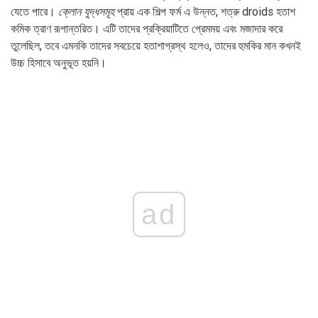
যেতে পারে।
ক্লোন যুদ্ধসমূহ
প্রায় এক শিল্প ফর্ম এ উন্নত, শত্রু droids হতাশ
কমিক ত্রাণ রূপান্তরিত। এটি তাদের প্রক্রিয়াটিতে প্রেমময় এবং মজাদার করে
তুলেছিল, তবে এমনকি তাদের সবচেয়ে হতাশাগ্রস্থ হলেও, তাদের হুমকির মান কখনই
উচ্চ হিসাবে অনুভূত হয়নি।
ad