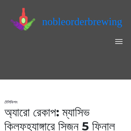
nobleorderbrewing
টেলিভিশন
অ্যারো রেকাপ: ম্যাসিভ
ক্লিফহ্যাঙ্গারে সিজন 5 ফিনাল