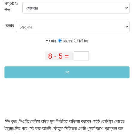
সপ্তাহের
দিন:
জেনার:
প্রকার:
সিনেমা
সিরিজ
শো
বিগ ব্যাং থিওরির
মেলিসা রাউচ মূল বিপরীতে অভিনয় করবেন
নাইট কোর্ট
মূল শোয়ের
ইভেন্টগুলির পরে সেট করা আইনী কৌতুক সিরিজের একটি পুনর্জাগরণে প্রাক্তন জন