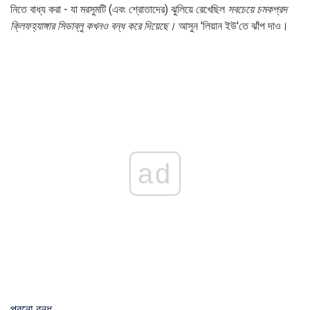
নিতে বাধ্য করা - যা মরসুমটি (এবং শ্রোতাদের) ঝুলিয়ে রেখেছিল
সবচেয়ে চমকপ্রদ
ক্লিফহ্যাঙ্গার সিডাব্লু কখনও বন্ধ করে দিয়েছে।
আসুন 'লিয়ান ইউ'তে ঝাঁপ দাও।
ad
পুরনো বন্ধু