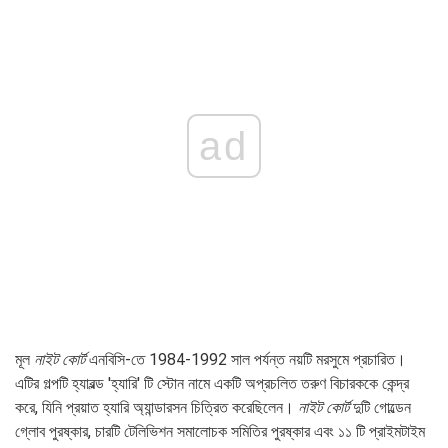
ad
মূল
নাইট কোর্ট
এনবিসি-তে 1984-1992 সাল পর্যন্ত নয়টি মরসুমে প্রচারিত।
এটির গল্পটি হ্যারল্ড 'হ্যারি' টি স্টোন নামে একটি অপ্রচলিত তরুণ বিচারককে কেন্দ্র
করে, যিনি প্রয়াত হ্যারি অ্যান্ডারসন চিত্রিত করেছিলেন।
নাইট কোর্ট
দুটি গোল্ডেন
গ্লোব পুরষ্কার, চারটি টেলিভিশন সমালোচক সমিতির পুরষ্কার এবং ১১ টি প্রাইমটাইম