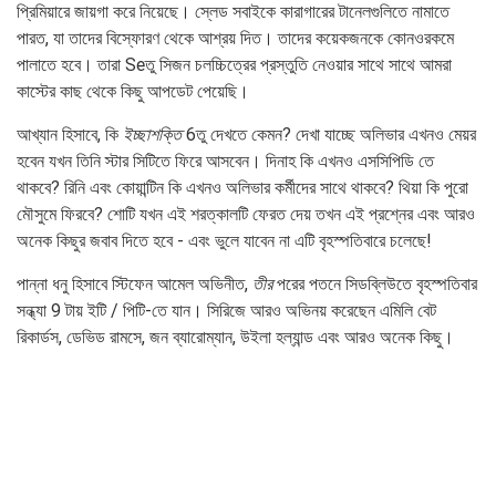
প্রিমিয়ারে জায়গা করে নিয়েছে। স্লেড সবাইকে কারাগারের টানেলগুলিতে নামাতে
পারত, যা তাদের বিস্ফোরণ থেকে আশ্রয় দিত। তাদের কয়েকজনকে কোনওরকমে
পালাতে হবে। তারা Seতু সিজন চলচ্চিত্রের প্রস্তুতি নেওয়ার সাথে সাথে আমরা
কাস্টের কাছ থেকে কিছু আপডেট পেয়েছি।
আখ্যান হিসাবে, কি
ইচ্ছাশক্তি
6তু দেখতে কেমন? দেখা যাচ্ছে অলিভার এখনও মেয়র
হবেন যখন তিনি স্টার সিটিতে ফিরে আসবেন। দিনাহ কি এখনও এসসিপিডি তে
থাকবে? রিনি এবং কোয়ান্টিন কি এখনও অলিভার কর্মীদের সাথে থাকবে? থিয়া কি পুরো
মৌসুমে ফিরবে? শোটি যখন এই শরত্কালটি ফেরত দেয় তখন এই প্রশ্নের এবং আরও
অনেক কিছুর জবাব দিতে হবে - এবং ভুলে যাবেন না এটি বৃহস্পতিবারে চলেছে!
পান্না ধনু হিসাবে স্টিফেন আমেল অভিনীত,
তীর
পরের পতনে সিডব্লিউতে বৃহস্পতিবার
সন্ধ্যা 9 টায় ইটি / পিটি-তে যান। সিরিজে আরও অভিনয় করেছেন এমিলি বেট
রিকার্ডস, ডেভিড রামসে, জন ব্যারোম্যান, উইলা হল্যান্ড এবং আরও অনেক কিছু।