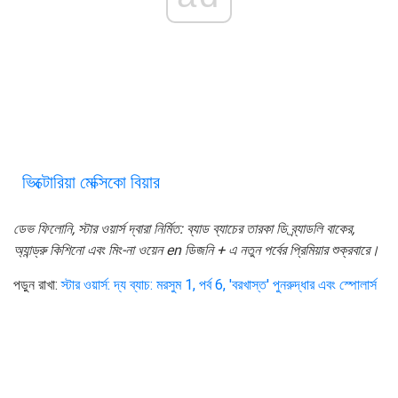
ভিক্টোরিয়া মেক্সিকো বিয়ার
ডেভ ফিলোনি, স্টার ওয়ার্স দ্বারা নির্মিত: ব্যাড ব্যাচের তারকা ডি ব্র্যাডলি বাকের,
অ্যান্ড্রু কিশিনো এবং মিং-না ওয়েন en ডিজনি + এ নতুন পর্বের প্রিমিয়ার শুক্রবারে।
পড়ুন রাখা:
স্টার ওয়ার্স: দ্য ব্যাচ: মরসুম 1, পর্ব 6, 'বরখাস্ত' পুনরুদ্ধার এবং স্পোলার্স