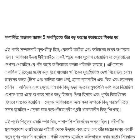
সম্পর্কিত: মারাত্মক মরশুম 5 সমাপ্তিতে তীর বড় ধরনের হতাহতের শিকার হয়
এই পর্বের সম্পাদনাটি ক্ষুর-তীক্ষ্ণ ছিল, যেমনটি অতীত এবং বর্তমানের মধ্যে রূপান্তর
ছিল। অলিভার উভয় টাইমলাইনে একই পছন্দ করার সুযোগ পেয়েছিল যা শ্রোতাদের
দেখতে পেয়েছিল যে পাঁচ বছরে অলিভারের কতটা পরিবর্তন হয়েছে। এপিসোডে
একাধিক চরিত্রের মধ্যে বন্ধ হয়ে যাওয়ার ক্ষণিকের মুহুর্তগুলিও দেখা গিয়েছিল, যেমন
রাক্ষসের কন্যা (নিসা এবং তালিয়া আল গুল), ব্ল্যাক ক্যানারিস এবং থিয়া এবং ম্যালকম
মের্লিন। অলিভার এবং স্লেড এমনকি কিছু হৃদয়-হৃদয়ের মুহুর্তগুলি ভাগ করে নিয়েছিল
যেখানে তারা একে অপরের সাথে বন্ধু হিসাবে, পিতা হিসাবে এবং পূর্বের বিরোধীদের
হিসাবে সমবেত হয়েছিল। স্লেড অলিভারকে আত্ম-ক্ষমা সম্পর্কে কিছু পরামর্শ দিতে
সক্ষম হয়েছিল - স্লেড তার বছরগুলিতে দ্বীপে বন্দী থাকাকালীন কিছু শিখেছে।
এই পর্বের পিতৃত্ব একটি স্পষ্ট থিম, পাশাপাশি পরিবর্তনের ক্ষমতা ছিল। দ্বীপটির
ফ্ল্যাশব্যাকস ওলাইভারের পাইলট থেকে উদ্ধার এবং তার এবং তাঁর মায়ের মধ্যে একটি
নতুন দৃশ্য প্রদর্শন করেছিল। পর্বটি সমাপ্ত হয়েছিল অলিভারকে সবার কঠোর সিদ্ধান্ত