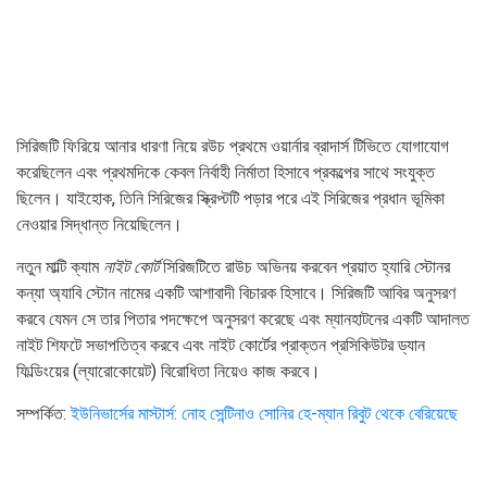
সিরিজটি ফিরিয়ে আনার ধারণা নিয়ে রউচ প্রথমে ওয়ার্নার ব্রাদার্স টিভিতে যোগাযোগ
করেছিলেন এবং প্রথমদিকে কেবল নির্বাহী নির্মাতা হিসাবে প্রকল্পের সাথে সংযুক্ত
ছিলেন। যাইহোক, তিনি সিরিজের স্ক্রিপ্টটি পড়ার পরে এই সিরিজের প্রধান ভূমিকা
নেওয়ার সিদ্ধান্ত নিয়েছিলেন।
নতুন মাল্টি ক্যাম
নাইট কোর্ট
সিরিজটিতে রাউচ অভিনয় করবেন প্রয়াত হ্যারি স্টোনর
কন্যা অ্যাবি স্টোন নামের একটি আশাবাদী বিচারক হিসাবে। সিরিজটি আবির অনুসরণ
করবে যেমন সে তার পিতার পদক্ষেপে অনুসরণ করেছে এবং ম্যানহাটনের একটি আদালত
নাইট শিফটে সভাপতিত্ব করবে এবং নাইট কোর্টের প্রাক্তন প্রসিকিউটর ড্যান
ফিল্ডিংয়ের (ল্যারোকোয়েট) বিরোধিতা নিয়েও কাজ করবে।
সম্পর্কিত:
ইউনিভার্সের মাস্টার্স: নোহ সেন্টিনাও সোনির হে-ম্যান রিবুট থেকে বেরিয়েছে