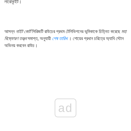
লারোকুইট।
আসন্ন
নাইট কোর্ট
সিরিজটি রাউচের প্রথম টেলিভিশনের ভূমিকাকে চিহ্নিত করেছে
মহা
বিষ্ফোরণ তত্ত্ব
সমাপ্ত, অনুযায়ী
শেষ তারিখ
। শোয়ের প্রধান চরিত্রে অ্যাবি স্টোন
অভিনয় করবেন রাউচ।
ad