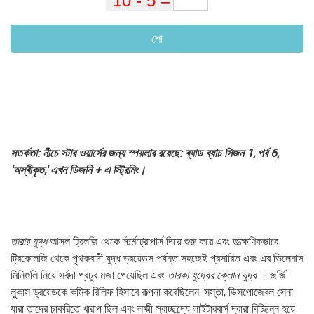
শো
সতর্কতা: নীচে স্টার ওয়ার্সের জন্য স্পয়লার রয়েছে: ব্যাড ব্যাচ সিজন 1, পর্ব 6,
'অস্বীকৃত,' এখন ডিজনি + এ স্ট্রিমিং।
তারার যুদ্ধ
আসল ট্রিলজি থেকে স্টর্মট্রোপার্স দিয়ে শুরু করে এবং তাত্ক্ষণিকভাবে
ট্রিকোলজি থেকে পৃথকবাদী যুদ্ধ ড্রয়েডস পর্যন্ত সহজেই প্রসারিত এবং এর ভিলেনাস
মিনিগুলি নিয়ে সর্বদা প্রচুর মজা পেয়েছিল এবং
তারকা যুদ্ধের ক্লোন যুদ্ধ
। জর্জি
লুকাস ড্রয়েডকে কমিক রিলিফ হিসাবে কল্পনা করেছিলেন: সস্তা, ডিসপোজেবল সেনা
যারা তাদের চাকরিতে খারাপ ছিল এবং লক্ষ্মী স্বাচ্ছন্দ্যে লাইটারবার্স দ্বারা বিচ্ছিন্ন হয়ে